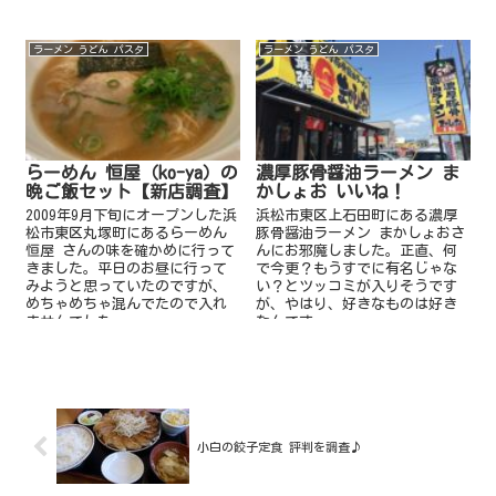
ラーメン うどん パスタ
ラーメン うどん パスタ
らーめん 恒屋（ko-ya）の
濃厚豚骨醤油ラーメン ま
晩ご飯セット【新店調査】
かしょお いいね！
2009年9月下旬にオープンした浜
浜松市東区上石田町にある濃厚
松市東区丸塚町にあるらーめん
豚骨醤油ラーメン まかしょおさ
恒屋 さんの味を確かめに行って
んにお邪魔しました。正直、何
きました。平日のお昼に行って
で今更？もうすでに有名じゃな
みようと思っていたのですが、
い？とツッコミが入りそうです
めちゃめちゃ混んでたので入れ
が、やはり、好きなものは好き
ませんでした。
なんです。
小白の餃子定食 評判を調査♪