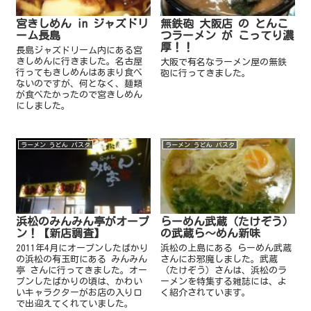
宮きしめん in ジャズドリ
無鉄砲 大阪店 の とんこ
ーム長島
つラーメン が こってり濃
厚！！
長島ジャズドリーム内にある宮
きしめんに行きました。名古屋
大阪で有名なラーメン屋の無鉄
行ってもきしめんはあまり食べ
砲に行ってきました。
ないのですが、何となく、麺類
が食べたかったので宮きしめん
にしました。
ラーメン うどん パスタ
ラーメン うどん パスタ
浜松のみんみん亭がオープ
らーめん武蔵（たけぞう）
ン！【新店調査】
の武蔵ら～めん新味
2011年4月にオープンしたばかり
浜松の上島にある らーめん武蔵
の浜松の有玉町にある みんみん
さんにお邪魔しました。武蔵
亭 さんに行ってきました。オー
（たけぞう）さんは、浜松のラ
プンしたばかりの頃は、かわい
ーメンを特集する雑誌には、よ
いキャラクターがお店の入り口
く紹介されています。
で出迎えてくれていました。