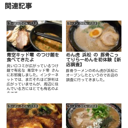
関連記事
ラーメン うどん パスタ
ラーメン うどん パスタ
青空キッド零 のつけ麺を
めん虎 浜松 の 豚骨こっ
食べてきたよ
てりらーめんを初体験【新
店調査】
良い口コミが広がっているつけ
麺で有名な 青空キッド零 さん
豚骨ラーメンのめん虎が浜松に
にお邪魔しました。インターネ
オープンしたというのでお店の
ットでは、まだそれほど評判は
調査に行ってきました。
広がっていませんが、周辺に住
んでいる方にはとても有名のよ
うです。
ラーメン うどん パスタ
ラーメン うどん パスタ