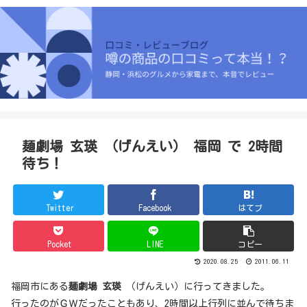
麺劇場 玄瑛 （げんえい） 福岡 で 2時間
待ち！
Twitter
Facebook
はてブ
Pocket
LINE
コピー
2020.08.25
2011.06.11
福岡市にある
麺劇場 玄瑛
（げんえい）に行ってきました。
行ったのがＧＷだったこともあり、2時間以上行列に並んで待ちま