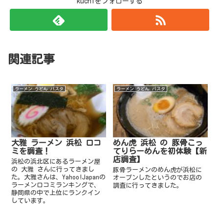
kuchiをフォローする
関連記事
ラーメン うどん パスタ
ラーメン うどん パスタ
大雅 ラーメン 浜松 口コ
めん虎 浜松 の 豚骨こっ
ミを調査！
てりらーめんを初体験【新
店調査】
浜松の浜北区にあるラーメン屋
の 大雅 さんに行ってきまし
豚骨ラーメンのめん虎が浜松に
た。大雅さんは、Yahoo!Japanの
オープンしたというのでお店の
ラーメン口コミランキングで、
調査に行ってきました。
静岡県の中で上位にランクイン
しています。