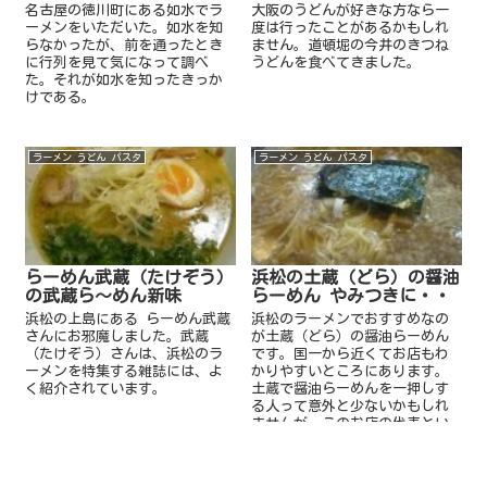
名古屋の徳川町にある如水でラ
大阪のうどんが好きな方なら一
ーメンをいただいた。如水を知
度は行ったことがあるかもしれ
らなかったが、前を通ったとき
ません。道頓堀の今井のきつね
に行列を見て気になって調べ
うどんを食べてきました。
た。それが如水を知ったきっか
けである。
ラーメン うどん パスタ
ラーメン うどん パスタ
らーめん武蔵（たけぞう）
浜松の土蔵（どら）の醤油
の武蔵ら～めん新味
らーめん やみつきに・・
浜松の上島にある らーめん武蔵
浜松のラーメンでおすすめなの
さんにお邪魔しました。武蔵
が土蔵（どら）の醤油らーめん
（たけぞう）さんは、浜松のラ
です。国一から近くてお店もわ
ーメンを特集する雑誌には、よ
かりやすいところにあります。
く紹介されています。
土蔵で醤油らーめんを一押しす
る人って意外と少ないかもしれ
ませんが、このお店の代表とい
えるラーメンだと思うので紹介
しますね。