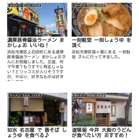
ラーメン うどん パスタ
ラーメン うどん パスタ
濃厚豚骨醤油ラーメン ま
一刻魁堂 一刻しょうゆ を
かしょお いいね！
頂く
浜松市東区上石田町にある濃厚
浜松市東区篠ヶ瀬にある 一刻魁
豚骨醤油ラーメン まかしょおさ
堂 さんに行ってきました。
んにお邪魔しました。正直、何
で今更？もうすでに有名じゃな
い？とツッコミが入りそうです
が、やはり、好きなものは好き
なんです。
ラーメン うどん パスタ
ラーメン うどん パスタ
如水 名古屋 で 香そば し
道頓堀 今井 大阪のうどん
ょうゆ を食べる♪
が食べたい方 おすすめ！