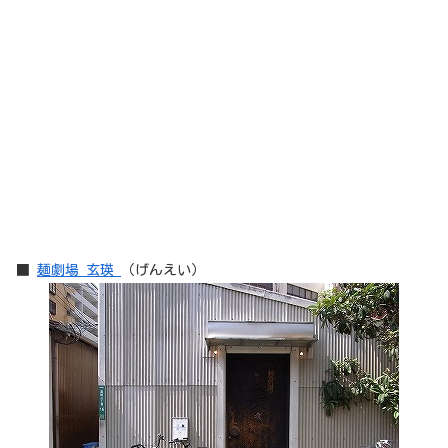
■
麺劇場 玄瑛
（げんえい）