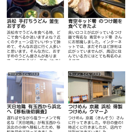
浜松 手打ちうどん 釜生
青空キッド零 のつけ麺を
おすすめ
食べてきたよ
浜松市でうどんを食べる時、ど
良い口コミが広がっているつけ
こで食べるか迷いますよね？近
麺で有名な 青空キッド零 さん
くのチェーン店でいいやって諦
にお邪魔しました。インターネ
めて、そんなお店に行く人多い
ットでは、まだそれほど評判は
と思います。そんな方に、おす
広がっていませんが、周辺に住
すめのうどん屋さんがありま
んでいる方にはとても有名のよ
す。手打ちうどん 釜生（かまし
うです。
ょう）です。
ラーメン うどん パスタ
ラーメン うどん パスタ
天日地鶏 有玉西から浜北
つけめん 京蔵 浜松 得製
へ【移転後初調査】
つけめん ウマー♪
遅ればせながら塩ラーメンで有
つけめん 京蔵（きんぞう）さん
名な「天日地鶏」が有玉西から
に行ってきました。平日の昼の1
浜北の小林へ移転したため、移
時近くに行きましたが、店内で