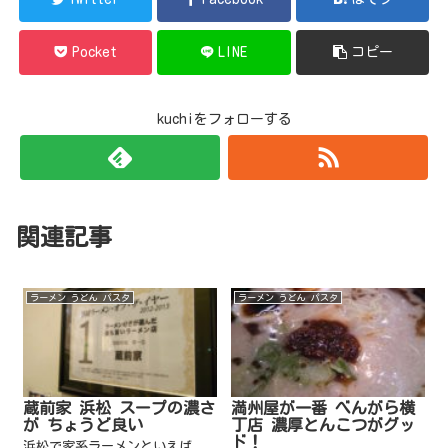
Pocket
LINE
コピー
kuchiをフォローする
関連記事
ラーメン うどん パスタ
ラーメン うどん パスタ
蔵前家 浜松 スープの濃さ
満州屋が一番 べんがら横
が ちょうど良い
丁店 濃厚とんこつがグッ
ド！
浜松で家系ラーメンといえば、