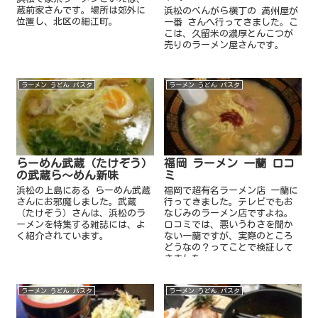
蔵前家さんです。場所は郊外に
浜松のべんがら横丁の 満州屋が
位置し、北区の細江町。
一番 さんへ行ってきました。こ
こは、久留米の濃厚とんこつが
売りのラーメン屋さんです。
ラーメン うどん パスタ
ラーメン うどん パスタ
らーめん武蔵（たけぞう）
福岡 ラーメン 一蘭 口コ
の武蔵ら～めん新味
ミ
浜松の上島にある らーめん武蔵
福岡で超有名ラーメン店 一蘭に
さんにお邪魔しました。武蔵
行ってきました。テレビでもお
（たけぞう）さんは、浜松のラ
なじみのラーメン店ですよね。
ーメンを特集する雑誌には、よ
口コミでは、悪いうわさを聞か
く紹介されています。
ない一蘭ですが、実際のところ
どうなの？ってことで検証して
きました。
ラーメン うどん パスタ
ラーメン うどん パスタ