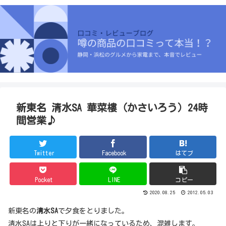
新東名 清水SA 華菜樓（かさいろう）24時
間営業♪
Twitter
Facebook
はてブ
Pocket
LINE
コピー
2020.08.25
2012.05.03
新東名の
清水SA
で夕食をとりました。
清水SAは上りと下りが一緒になっているため、混雑します。