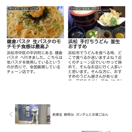
ラーメン うどん パスタ
ラーメン うどん パスタ
鎌倉パスタ 生パスタのモ
浜松 手打ちうどん 釜生
チモチ食感は最高♪
おすすめ
浜松市中区の中沢町にある 鎌倉
浜松市でうどんを食べる時、ど
パスタ へ行きました。こちらは
こで食べるか迷いますよね？近
生パスタを使用しているという
くのチェーン店でいいやって諦
のが売りで、全国展開している
めて、そんなお店に行く人多い
チェーン店です。
と思います。そんな方に、おす
すめのうどん屋さんがありま
す。手打ちうどん 釜生（かまし
ょう）です。
新東名 静岡SA ガンダムとお昼ごはん