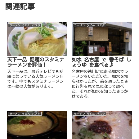
関連記事
ラーメン うどん パスタ
ラーメン うどん パスタ
天下一品 話題のスタミナ
如水 名古屋 で 香そば し
ラーメンを評価！
ょうゆ を食べる♪
天下一品は、最近テレビでも話
名古屋の徳川町にある如水でラ
題になっている人気ラーメン店
ーメンをいただいた。如水を知
です。中でもスタミナラーメン
らなかったが、前を通ったとき
は不動の人気があります。
に行列を見て気になって調べ
た。それが如水を知ったきっか
けである。
ラーメン うどん パスタ
ラーメン うどん パスタ