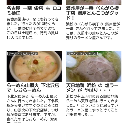
名古屋 一蘭 栄店 も 口コ
満州屋が一番 べんがら横
ミ検証
丁店 濃厚とんこつがグッ
ド！
名古屋栄店の一蘭にも行ってき
ました。行ったのが13時くら
浜松のべんがら横丁の 満州屋が
い、一番混む時間帯ですよね。
一番 さんへ行ってきました。こ
この日は土曜日で、行列の数は
こは、久留米の濃厚とんこつが
10人ほどでした。
売りのラーメン屋さんです。
ラーメン うどん パスタ
ラーメン うどん パスタ
らーめん山頭火 下北沢店
天日地鶏 浜松 の 塩ラー
で しおらーめん
メン が やはり・・・
下北沢にある らーめん山頭火
浜松の有玉西町にある讃岐地鶏
さんに行ってきました。下北沢
らーめん天日地鶏に行ってきま
駅から歩いてすぐのところにあ
した。行こういこうと思ってい
り、山頭火の下北沢店は、つけ
たラーメン屋にやっと行くこと
麺が豊富にあります。ですが、
が出来ましたよ。
食べたのはしおらーめん（850
円）です。