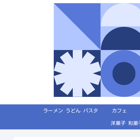
ラーメン うどん パスタ
カフェ
洋菓子 和菓