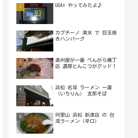
UGA+ やってみたよ♪
カプチーノ 清水 で 目玉焼
きハンバーグ
満州屋が一番 べんがら横丁
店 濃厚とんこつがグッド！
浜松 名塚 ラーメン 一凜
（いちりん） 支那そば
阿里山 浜松 新津店 の 台
湾ラーメン（辛口）