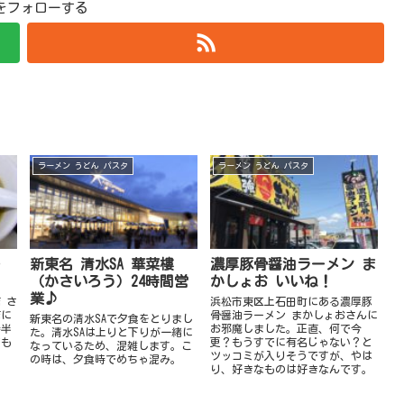
hiをフォローする
ラーメン うどん パスタ
ラーメン うどん パスタ
の
新東名 清水SA 華菜樓
濃厚豚骨醤油ラーメン ま
（かさいろう）24時間営
かしょお いいね！
業♪
 さ
浜松市東区上石田町にある濃厚豚
店に
骨醤油ラーメン まかしょおさんに
新東名の清水SAで夕食をとりまし
時半
お邪魔しました。正直、何で今
た。清水SAは上りと下りが一緒に
ても
更？もうすでに有名じゃない？と
なっているため、混雑します。こ
ツッコミが入りそうですが、やは
の時は、夕食時でめちゃ混み。
り、好きなものは好きなんです。