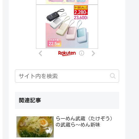
関連記事
らーめん武蔵（たけぞう）
の武蔵ら～めん新味