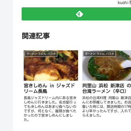
kuc
関連記事
ラーメン うどん パスタ
ラーメン うどん パスタ
宮きしめん in ジャズド
阿里山 浜松 新津店 
リーム長島
台湾ラーメン（辛口）
長島ジャズドリーム内にある宮き
浜松の台湾料理 阿里山 新津店
しめんに行きました。名古屋行っ
んにお邪魔してきました。お
てもきしめんはあまり食べないの
着いた時には、開店時間の17
ですが、何となく、麺類が食べた
より早かったんですが、入れ
かったので宮きしめんにしまし
らえました。
た。