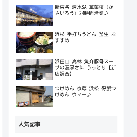
新東名 清水SA 華菜樓（か
さいろう）24時間営業♪
浜松 手打ちうどん 釜生 お
すすめ
浜田山 高林 魚介豚骨スー
プの濃厚さに うっとり【新
店調査】
つけめん 京蔵 浜松 得製つ
けめん ウマー♪
人気記事