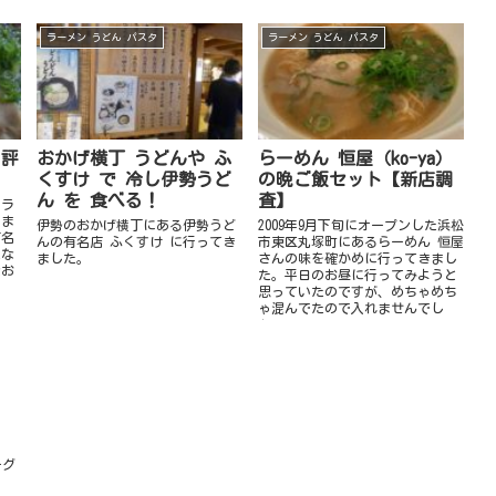
ラーメン うどん パスタ
ラーメン うどん パスタ
 評
おかげ横丁 うどんや ふ
らーめん 恒屋（ko-ya）
くすけ で 冷し伊勢うど
の晩ご飯セット【新店調
ん を 食べる！
査】
るラ
きま
伊勢のおかげ横丁にある伊勢うど
2009年9月下旬にオープンした浜松
有名
んの有名店 ふくすけ に行ってき
市東区丸塚町にあるらーめん 恒屋
たな
ました。
さんの味を確かめに行ってきまし
なお
た。平日のお昼に行ってみようと
思っていたのですが、めちゃめち
ゃ混んでたので入れませんでし
た。
ーグ