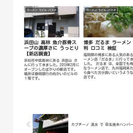
ラーメン うどん パスタ
ラーメン うどん パスタ
浜田山 高林 魚介豚骨ス
博多 だるま ラーメン
ープの濃厚さに うっとり
判 口コミ 検証
【新店調査】
福岡県の博多にある人気のあ
ーメン店「だるま」に行って
浜松市中区高林にある 浜田山 さ
した。 だるま は、全国でも
んに行ってきました。2013年2月に
なラーメン店で、九州福岡来
オープンしたばかりの新店です。
ら食べた方が良いというよう
場所は静岡銀行の向かいのビルの
店です。
１階です。
カプチーノ 清水 で 目玉焼きハンバ