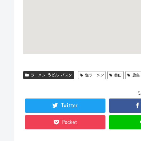
ラーメン うどん パスタ
塩ラーメン
磐田
豊島
Twitter
Pocket