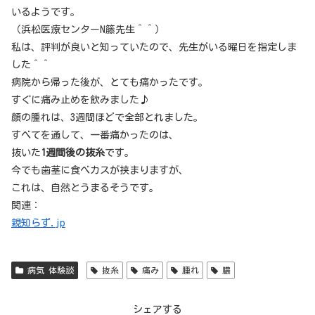
いるようです。
（浜松医療センターN籐先生＾＾）
私は、評判が良いと知っていたので、先生がいる曜日を指定しま
した＾＾
病院から帰った後が、とても痛かったです。
すぐに痛み止めを飲みました♪
顔の腫れは、3週間ほどで全部とれました。
すべてを通して、一番痛かったのは、
抜いた
1週間後の抜糸
です。
今でも歯茎に食べカスが挟まりますが、
これは、自然とうまるそうです。
関連：
親知らず.jp
病気 体験談
抜糸
痛み
腫れ
膿
シェアする