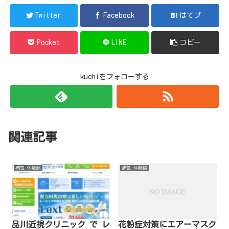
Twitter
Facebook
はてブ
Pocket
LINE
コピー
kuchiをフォローする
関連記事
病気 体験談
病気 体験談
品川近視クリニック で レ
花粉症対策にエアーマスク