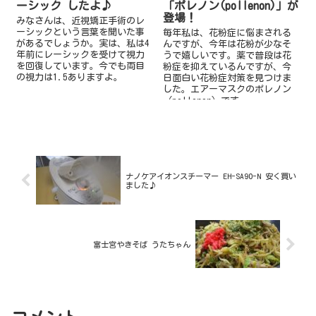
ーシック したよ♪
「ポレノン(pollenon)」が
登場！
みなさんは、近視矯正手術のレ
ーシックという言葉を聞いた事
毎年私は、花粉症に悩まされる
があるでしょうか。実は、私は4
んですが、今年は花粉が少なそ
年前にレーシックを受けて視力
うで嬉しいです。薬で普段は花
を回復しています。今でも両目
粉症を抑えているんですが、今
の視力は1.5ありますよ。
日面白い花粉症対策を見つけま
した。エアーマスクのポレノン
（pollenon）です。
ナノケアイオンスチーマー EH-SA90-N 安く買い
ました♪
富士宮やきそば うたちゃん