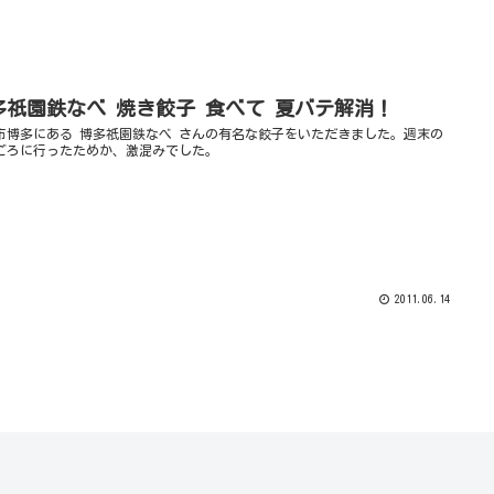
多祇園鉄なべ 焼き餃子 食べて 夏バテ解消！
市博多にある 博多祇園鉄なべ さんの有名な餃子をいただきました。週末の
時ごろに行ったためか、激混みでした。
2011.06.14