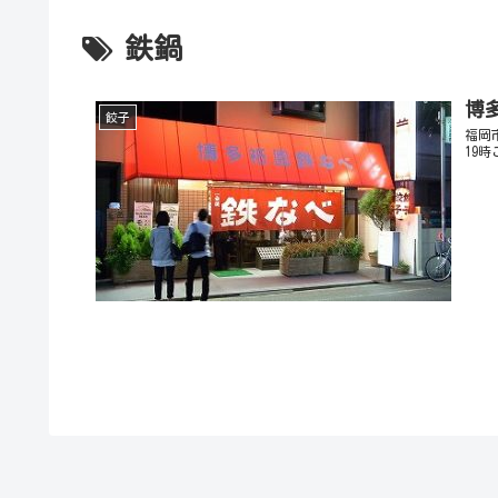
鉄鍋
博
餃子
福岡
19