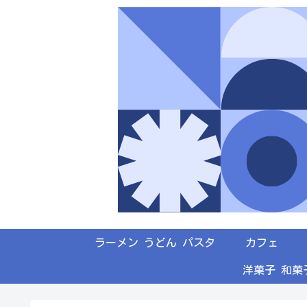
ラーメン うどん パスタ
カフェ
洋菓子 和菓