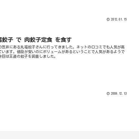
2012.01.15
福餃子 で 肉餃子定食 を食す
の笠井にある丸福餃子さんに行ってきました。ネットの口コミでも人気が高
ています。値段が安いのにボリュームがあるということで人気があるようで
今回は王道の餃子を調査しました。
2009.12.13