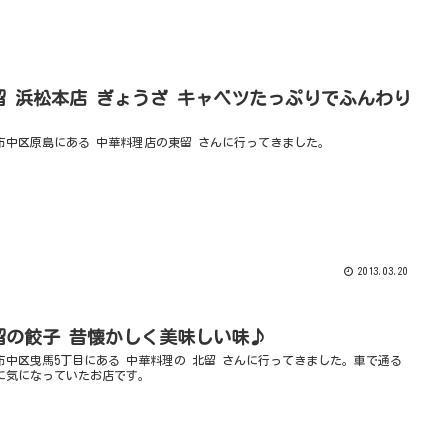
留 浜松本店 ぎょうざ キャベツたっぷりでふんわり
市中区原島にある 中華料理店の東留 さんに行ってきました。
2013.03.20
留の餃子 昔懐かしく美味しい味♪
市中区曳馬5丁目にある 中華料理の 北留 さんに行ってきました。車で通る
に気になっていたお店です。