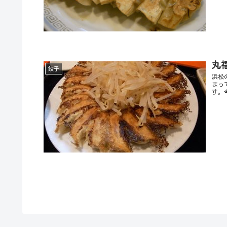
丸
餃子
浜松
まっ
す。