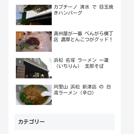
カプチーノ 清水 で 目玉焼
きハンバーグ
満州屋が一番 べんがら横丁
店 濃厚とんこつがグッド！
浜松 名塚 ラーメン 一凜
（いちりん） 支那そば
阿里山 浜松 新津店 の 台
湾ラーメン（辛口）
カテゴリー