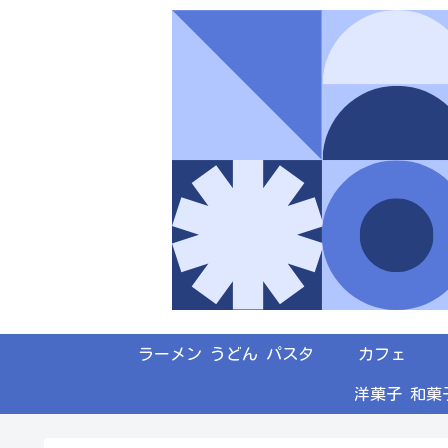
ラーメン うどん パスタ
カフェ
洋菓子 和菓