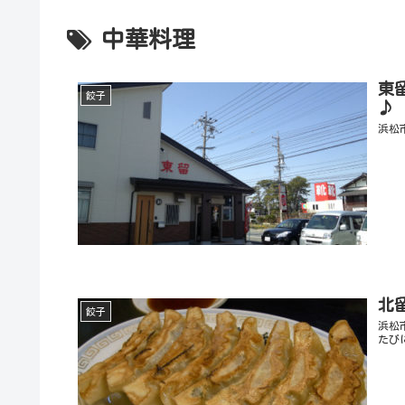
中華料理
東
餃子
♪
浜松
北
餃子
浜松
たび