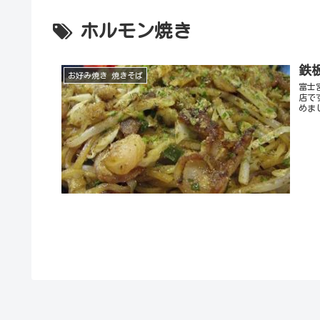
ホルモン焼き
鉄
お好み焼き 焼きそば
富士
店で
めま