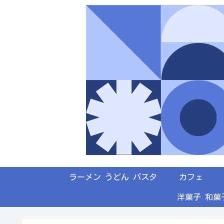
ラーメン うどん パスタ
カフェ
洋菓子 和菓