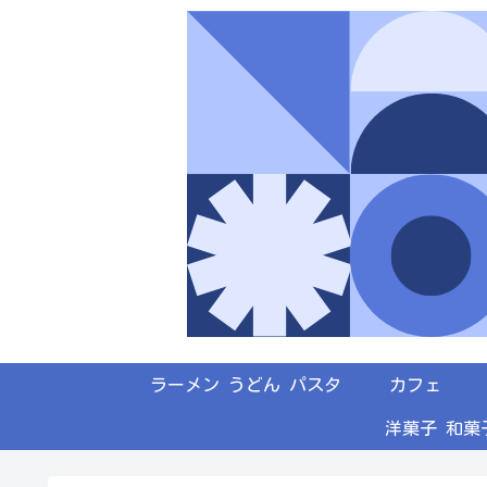
ラーメン うどん パスタ
カフェ
洋菓子 和菓