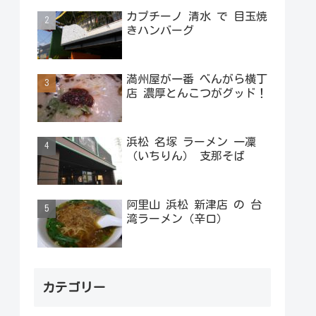
カプチーノ 清水 で 目玉焼
きハンバーグ
満州屋が一番 べんがら横丁
店 濃厚とんこつがグッド！
浜松 名塚 ラーメン 一凜
（いちりん） 支那そば
阿里山 浜松 新津店 の 台
湾ラーメン（辛口）
カテゴリー