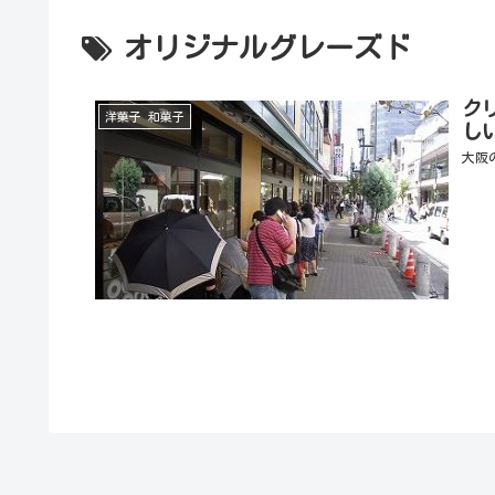
オリジナルグレーズド
ク
洋菓子 和菓子
し
大阪