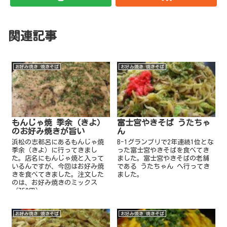
関連記事
お好み焼き 焼きそば
お好み焼き 焼きそば
もんじゃ焼 季余（きよ）
富士宮やきそば うたちゃ
のお好み焼きが旨い
ん
浜松の志都呂にあるもんじゃ焼
B-1グランプリで2年連続1位とな
季余（きよ）に行ってきまし
った富士宮やきそばを食べてき
た。店名にもんじゃ焼と入って
ました。富士宮やきそばの老舗
いるんですが、今回はお好み焼
である うたちゃん へ行ってき
きを食べてきました。注文した
ました。
のは、お好み焼きのミックス
（750円）
お好み焼き 焼きそば
お好み焼き 焼きそば