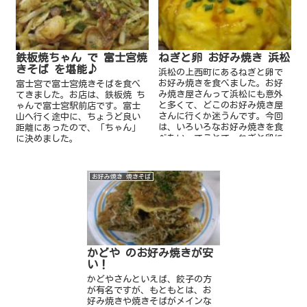
鉄板焼ちゃん で 富士宮焼
ねぎと卵 お好み焼き 浜松
きそば を堪能♪
浜松の上西町にあるねぎと卵で
お好み焼きを食べました。お好
富士宮で富士宮焼きそばを食べ
み焼き屋さんって浜松にも意外
てきました。お店は、鉄板焼 ち
と多くて、どこのお好み焼き屋
ゃんで富士宮駅前店です。富士
さんに行くか迷うんです。今回
山へ行く途中に、ちょうど良い
は、いろいろなお好み焼きを食
距離にあったので、「ちゃん」
べたいってことで、ねぎと卵に
に決めました。
しました♪
お好み焼き 焼きそば
かどや のお好み焼きが安
い！
かどやさんといえば、餃子の方
が有名ですが、もともとは、お
好み焼きや焼きそばがメインな