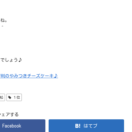
よね。
＾＾
とでしょう♪
評判のやみつきチーズケーキ♪
松
１位
シェアする
Facebook
はてブ