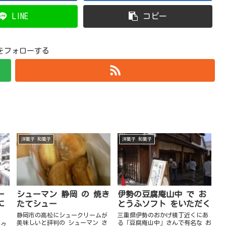
LINE
コピー
hiをフォローする
洋菓子 和菓子
洋菓子 和菓子
ー
シューマン 静岡 の 焼き
伊勢の豆腐庵山中 で お
に
たてシュー
とうふソフト をいただく
静岡市の高松にシュークリームが
三重県伊勢のおかげ横丁近くにあ
美味しいと評判の シューマン さ
る「豆腐庵山中」さんで有名な お
ーク