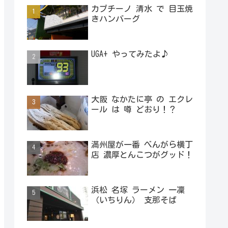
カプチーノ 清水 で 目玉焼
きハンバーグ
UGA+ やってみたよ♪
大阪 なかたに亭 の エクレ
ール は 噂 どおり！？
満州屋が一番 べんがら横丁
店 濃厚とんこつがグッド！
浜松 名塚 ラーメン 一凜
（いちりん） 支那そば