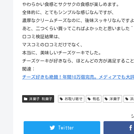
やわらかい食感とサクサクの食感が楽しめます。
全体的に、とてもシンプルな感じなんですが、
濃厚なクリームチーズなのに、後味スッキリなんです
あと、二つくらい買ってこればよかったと思いました
口コミ検証結果は、
マスコミの口コミだけでなく、
本当に、美味しいチーズケーキでした。
チーズケーキが好きなら、ほとんどの方が満足するこ
関連：
チーズ好きも絶賛！年間10万個完売。メディアでも大
洋菓子 和菓子
お取り寄せ
有名
洋菓子
浜
Twitter