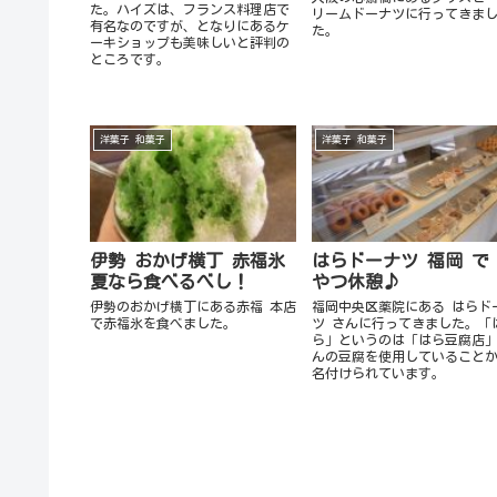
た。ハイズは、フランス料理店で
リームドーナツに行ってきま
有名なのですが、となりにあるケ
た。
ーキショップも美味しいと評判の
ところです。
洋菓子 和菓子
洋菓子 和菓子
伊勢 おかげ横丁 赤福氷
はらドーナツ 福岡 で
夏なら食べるべし！
やつ休憩♪
伊勢のおかげ横丁にある赤福 本店
福岡中央区薬院にある はらド
で赤福氷を食べました。
ツ さんに行ってきました。「
ら」というのは「はら豆腐店
んの豆腐を使用していること
名付けられています。