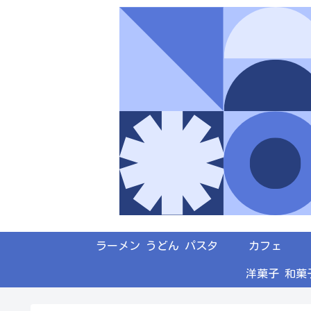
ラーメン うどん パスタ
カフェ
洋菓子 和菓