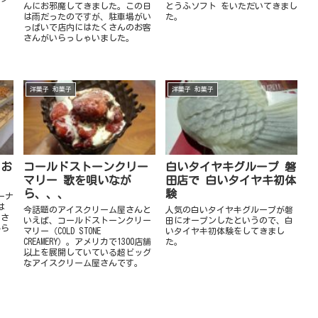
んにお邪魔してきました。この日
とうふソフト をいただいてきまし
し
は雨だったのですが、駐車場がい
た。
っぱいで店内にはたくさんのお客
さんがいらっしゃいました。
洋菓子 和菓子
洋菓子 和菓子
 お
コールドストーンクリー
白いタイヤキグループ 磐
マリー 歌を唄いなが
田店で 白いタイヤキ初体
ら、、、
験
ーナ
は
今話題のアイスクリーム屋さんと
人気の白いタイヤキグループが磐
」さ
いえば、コールドストーンクリー
田にオープンしたというので、白
から
マリー（COLD STONE
いタイヤキ初体験をしてきまし
CREAMERY）。アメリカで1300店舗
た。
以上を展開していている超ビッグ
なアイスクリーム屋さんです。